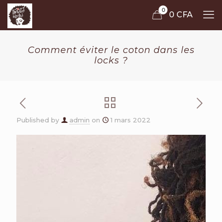
0
0 CFA
Comment éviter le coton dans les
locks ?
Published by
admin
on
1 mars 2022