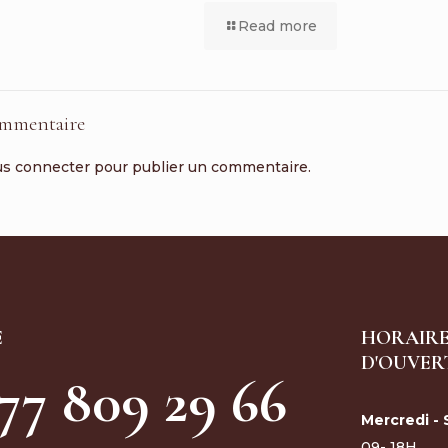
Read more
ommentaire
us connecter
pour publier un commentaire.
E
HORAIRE
D'OUVER
 77 809 29 66
Mercredi -
09- 18H