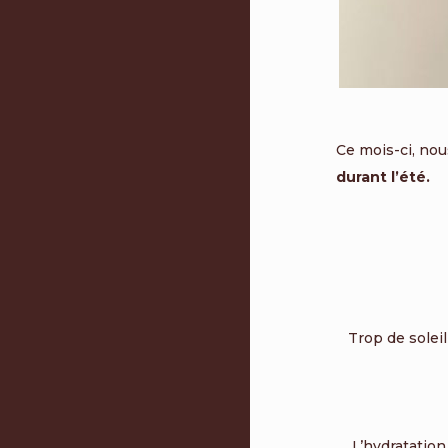
Ce mois-ci, nou
durant l’été.
Trop de solei
L’hydratation