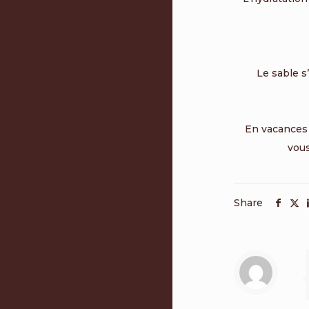
Le sable s
En vacances i
vous
Share