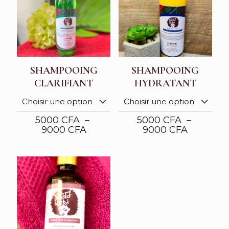
SHAMPOOING
SHAMPOOING
CLARIFIANT
HYDRATANT
5000
CFA
–
5000
CFA
–
Plage
Plage
9000
CFA
9000
CFA
de
de
prix :
prix :
5000 CFA
5000 CF
à
à
9000 CFA
9000 CF