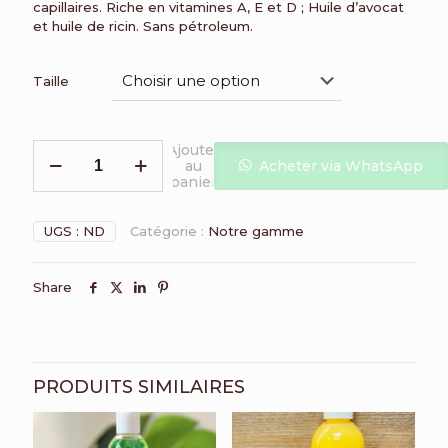
capillaires. Riche en vitamines A, E et D ; Huile d’avocat
5000
et huile de ricin. Sans pétroleum.
à
9000
Taille
quantité
Ajouter
au
Acheter via WhatsApp
de
panier
GOLDEN
OIL
UGS :
ND
Catégorie :
Notre gamme
Share
PRODUITS SIMILAIRES